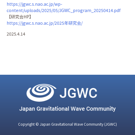
https://jgwc.s.nao.ac.jp/wp-
content/uploads/2025/05/JGWC_program_20250414.pdf
【研究会HP】
https://jgwc.s.nao.ac.jp/2025年研究会/
2025.4.14
Copyright © Japan Gravitational Wave Community (JGWC)