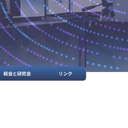
総会と研究会
リンク